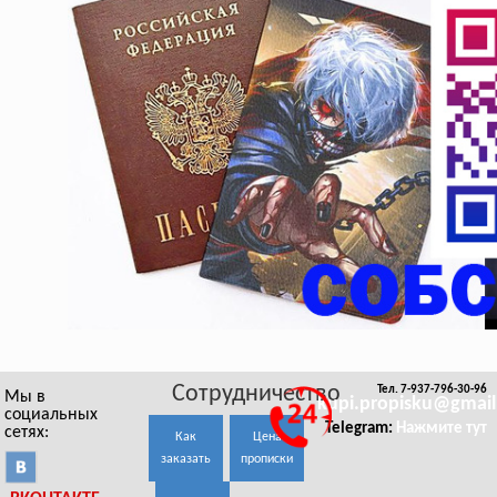
Сотрудничество
Тел. 7-937-796-30-96
Мы в
kupi.propisku@gmai
социальных
Telegram:
Нажмите тут
сетях:
Как
Цена
заказать
прописки